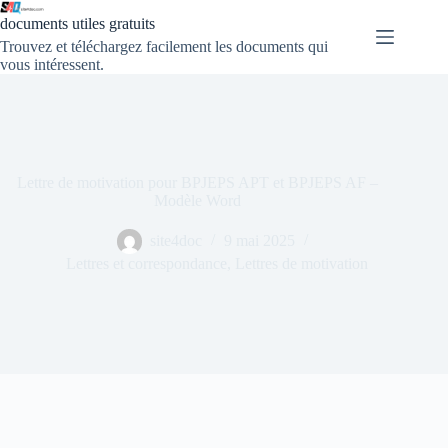
documents utiles gratuits
Trouvez et téléchargez facilement les documents qui
vous intéressent.
Lettre de motivation pour BPJEPS APT et BPJEPS AF –
Modèle Word
site4doc
9 mai 2025
Lettres et correspondance
,
Lettres de motivation