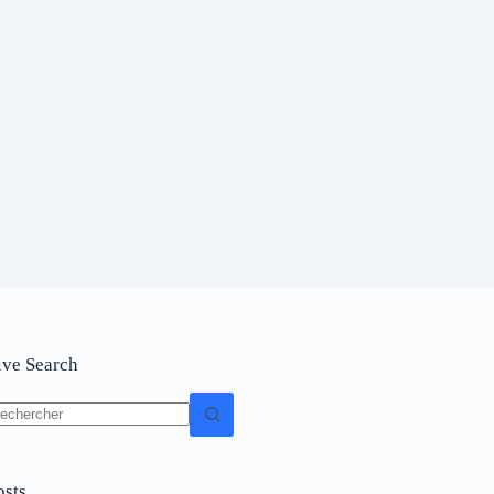
ive Search
osts