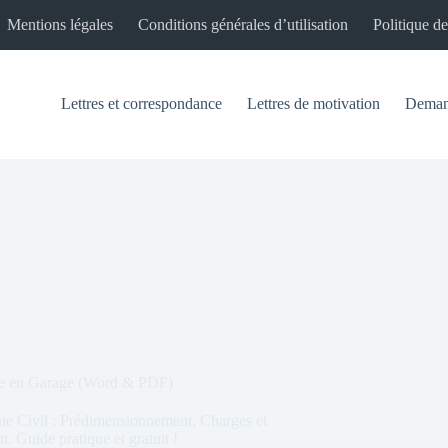
Mentions légales
Conditions générales d’utilisation
Politique de
Lettres et correspondance
Lettres de motivation
Demand
ule en Garage (Word & PDF)
ie Civil : Prédimensionnement, Charges et
. Guide pratique et gratuit !