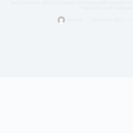
professionnelle. Idéal pour salariés du secteur public ou privé, ce
l’employeur ou de l’administr
site4doc
5 septembre 2025
Le