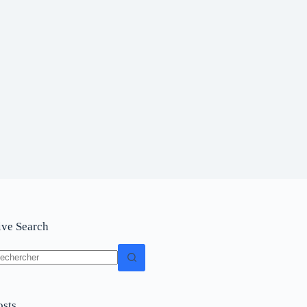
ive Search
osts