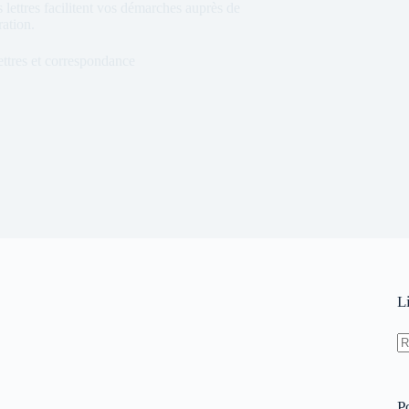
s lettres facilitent vos démarches auprès de
ation.
ttres et correspondance
L
P