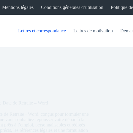
Mentions légales
Conditions générales d’utilisation
Politique de
Lettres et correspondance
Lettres de motivation
Demand
e Date de Retraite – Word
 de Retraite - Word, conçus pour formuler une
e vous souhaitiez repousser votre départ à la
t prêts à l’emploi, personnalisables et rédigés
précis, les références légales et une formulation