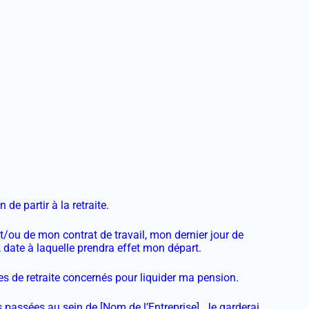
de partir à la retraite.
/ou de mon contrat de travail, mon dernier jour de
], date à laquelle prendra effet mon départ.
s de retraite concernés pour liquider ma pension.
 passées au sein de [Nom de l’Entreprise]. Je garderai