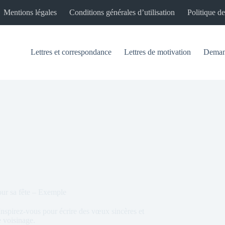
Mentions légales
Conditions générales d’utilisation
Politique de
Lettres et correspondance
Lettres de motivation
Demand
our sa fête – Exemple
Inspirez-vous pour écrire des vœux sincères et
e voisinage.