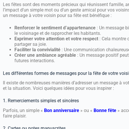
Les fêtes sont des moments précieux qui réunissent famille, am
l’impact d’un simple mot ou d’un geste amical pour vos voisins
un message à votre voisin pour sa fête est bénéfique :
Renforcer le sentiment d’appartenance
: Un message bi
le voisinage et de rapprocher les habitants.
Exprimer votre attention et votre respect
: Cela montre q
partager sa joie.
Faciliter la convivialité
: Une communication chaleureuse 
Créer une ambiance agréable
: Un message positif peut 
futures interactions.
Les différentes formes de messages pour la fête de votre vois
Il existe de nombreuses manières d’adresser un message à votre 
et la situation. Voici quelques idées pour vous inspirer :
1. Remerciements simples et sincères
Parfois, un simple «
Bon anniversaire
» ou «
Bonne fête
» acco
faire plaisir.
2. Cartes ou notes manuscrites