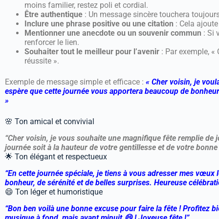
moins familier, restez poli et cordial.
Être authentique
: Un message sincère touchera toujours
Inclure une phrase positive ou une citation
: Cela ajoute
Mentionner une anecdote ou un souvenir commun
: Si
renforcer le lien.
Souhaiter tout le meilleur pour l’avenir
: Par exemple, «
réussite ».
Exemple de message simple et efficace :
« Cher voisin, je vou
espère que cette journée vous apportera beaucoup de bonheur.
»
🌸 Ton amical et convivial
“Cher voisin, je vous souhaite une magnifique fête remplie de j
journée soit à la hauteur de votre gentillesse et de votre bonn
🌟 Ton élégant et respectueux
“En cette journée spéciale, je tiens à vous adresser mes vœux 
bonheur, de sérénité et de belles surprises. Heureuse célébrati
😄 Ton léger et humoristique
“Bon ben voilà une bonne excuse pour faire la fête ! Profitez b
musique à fond, mais avant minuit 😄 ! Joyeuse fête !”