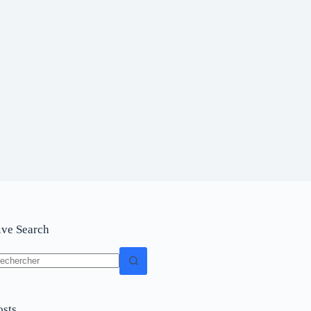
ive Search
osts