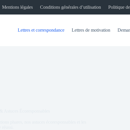
Mentions légales
Conditions générales d’utilisation
Politique de
Lettres et correspondance
Lettres de motivation
Demand
 & Astuces Écoresponsables
ions phares, nos astuces écoresponsables et les
 réussi.