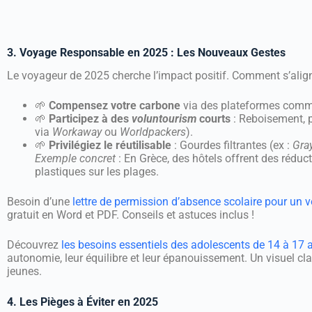
3. Voyage Responsable en 2025 : Les Nouveaux Gestes
Le voyageur de 2025 cherche l’impact positif. Comment s’alig
🌱
Compensez votre carbone
via des plateformes com
🌱
Participez à des
voluntourism
courts
: Reboisement, p
via
Workaway
ou
Worldpackers
).
🌱
Privilégiez le réutilisable
: Gourdes filtrantes (ex :
Gray
Exemple concret
: En Grèce, des hôtels offrent des réd
plastiques sur les plages.
Besoin d’une
lettre de permission d’absence scolaire pour un 
gratuit en Word et PDF. Conseils et astuces inclus !
Découvrez
les besoins essentiels des adolescents de 14 à 17 
autonomie, leur équilibre et leur épanouissement. Un visuel c
jeunes.
4. Les Pièges à Éviter en 2025