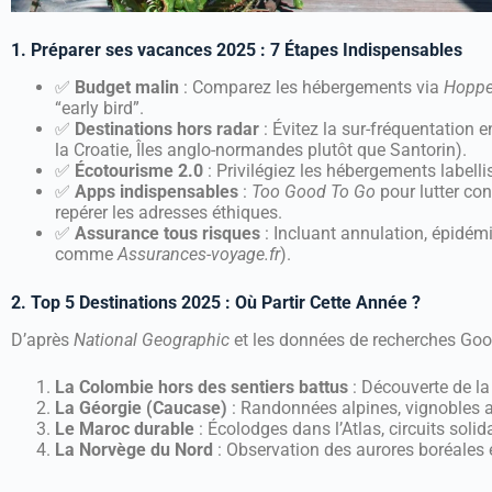
1. Préparer ses vacances 2025 : 7 Étapes Indispensables
✅
Budget malin
: Comparez les hébergements via
Hoppe
“early bird”.
✅
Destinations hors radar
: Évitez la sur-fréquentation e
la Croatie, Îles anglo-normandes plutôt que Santorin).
✅
Écotourisme 2.0
: Privilégiez les hébergements labell
✅
Apps indispensables
:
Too Good To Go
pour lutter con
repérer les adresses éthiques.
✅
Assurance tous risques
: Incluant annulation, épidém
comme
Assurances-voyage.fr
).
2. Top 5 Destinations 2025 : Où Partir Cette Année ?
D’après
National Geographic
et les données de recherches Goo
La Colombie hors des sentiers battus
: Découverte de la
La Géorgie (Caucase)
: Randonnées alpines, vignobles a
Le Maroc durable
: Écolodges dans l’Atlas, circuits soli
La Norvège du Nord
: Observation des aurores boréales 