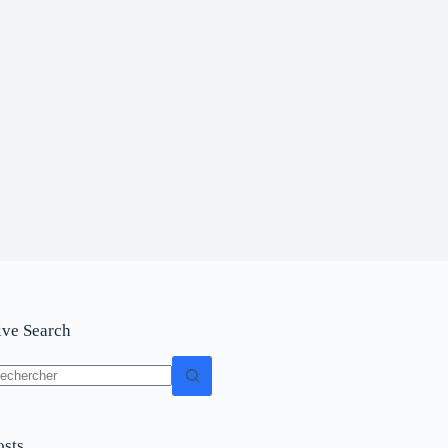
ive Search
osts