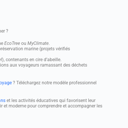
ner ?
me
EcoTree
ou
MyClimate
.
réservation marine (projets vérifiés
l
), contenants en cire d’abeille.
uctions aux voyageurs ramassant des déchets
voyage
? Téléchargez notre modèle professionnel
ans
et les activités éducatives qui favorisent leur
lair et moderne pour comprendre et accompagner les