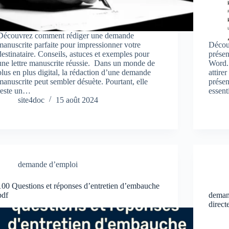
Découvrez comment rédiger une demande
manuscrite parfaite pour impressionner votre
Décou
destinataire. Conseils, astuces et exemples pour
présen
une lettre manuscrite réussie. Dans un monde de
Word. 
plus en plus digital, la rédaction d’une demande
attire
manuscrite peut sembler désuète. Pourtant, elle
présen
reste un…
essent
site4doc
15 août 2024
demande d’emploi
100 Questions et réponses d’entretien d’embauche
pdf
deman
direc