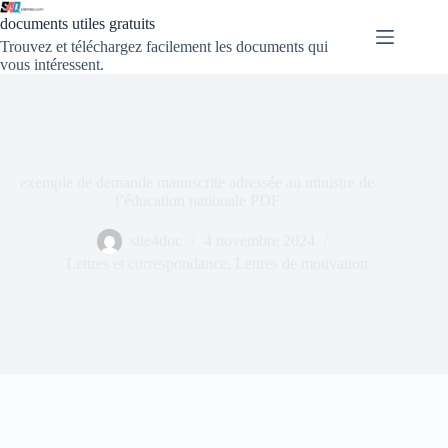
documents utiles gratuits
Trouvez et téléchargez facilement les documents qui
vous intéressent.
exemple de demande manuscrite adressée au ministre de
l’éducation nationale PDF
site4doc
4 novembre 2024
Lettres et correspondance
,
Lettres de motivation