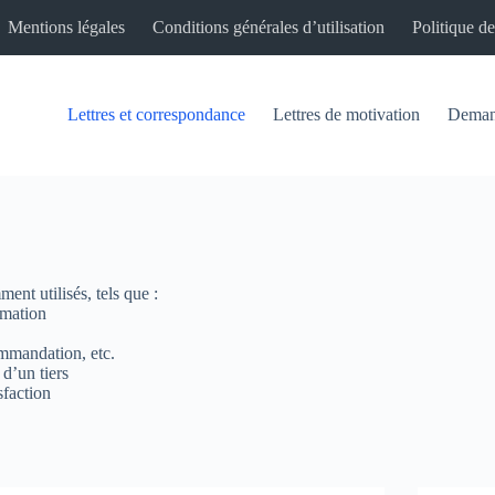
Mentions légales
Conditions générales d’utilisation
Politique de
Lettres et correspondance
Lettres de motivation
Demand
ent utilisés, tels que :
rmation
ommandation, etc.
d’un tiers
sfaction