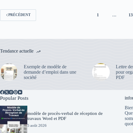
1
…
13
PRÉCÉDENT
Tendance actuelle
Exemple de modèle de
Lettre d
demande d’emploi dans une
pour org
société
PDF
Popular Posts
info
Bien
Que 
modèle de procès-verbal de réception de
somm
travaux Word et PDF
quot
5 août 2026