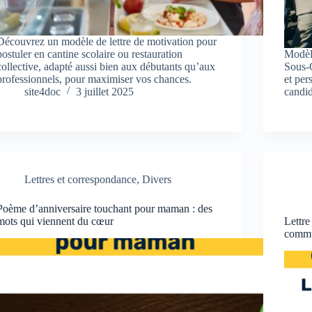
Découvrez un modèle de lettre de motivation pour
postuler en cantine scolaire ou restauration
Modèl
collective, adapté aussi bien aux débutants qu’aux
Sous-O
professionnels, pour maximiser vos chances.
et per
site4doc
3 juillet 2025
candid
Lettres et correspondance
,
Divers
Poème d’anniversaire touchant pour maman : des
mots qui viennent du cœur
Lettre
commu