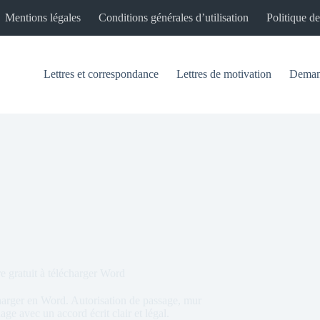
Mentions légales
Conditions générales d’utilisation
Politique de
Lettres et correspondance
Lettres de motivation
Demand
e gratuit à télécharger Word
charger en Word. Autorisation de passage, mur
ge avec un accord écrit clair et légal.