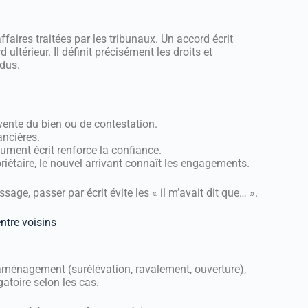
faires traitées par les tribunaux. Un accord écrit
ltérieur. Il définit précisément les droits et
ndus.
vente du bien ou de contestation.
ancières.
ment écrit renforce la confiance.
iétaire, le nouvel arrivant connaît les engagements.
age, passer par écrit évite les « il m’avait dit que… ».
ntre voisins
aménagement (surélévation, ravalement, ouverture),
atoire selon les cas.