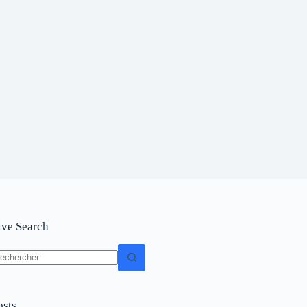
ive Search
osts